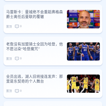
马雷斯卡：曼城绝不会重蹈弗格森
爵士离任后曼联的覆辙
0
置顶
老詹没有加盟骑士全因为哈登，他
不愿沾染“哈登魔咒”
0
置顶
全员出逃，湖人旧将接连发声：那
里是东契奇的个人舞台
0
置顶