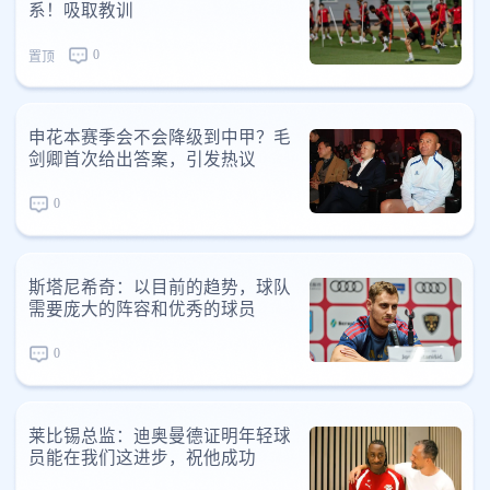
系！吸取教训
0
置顶
申花本赛季会不会降级到中甲？毛
剑卿首次给出答案，引发热议
0
斯塔尼希奇：以目前的趋势，球队
需要庞大的阵容和优秀的球员
0
莱比锡总监：迪奥曼德证明年轻球
员能在我们这进步，祝他成功