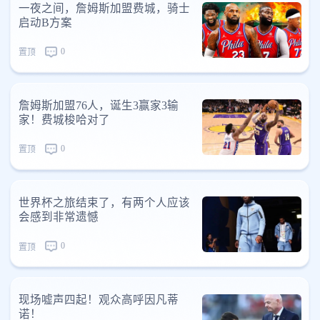
一夜之间，詹姆斯加盟费城，骑士
启动B方案
0
置顶
詹姆斯加盟76人，诞生3赢家3输
家！费城梭哈对了
0
置顶
世界杯之旅结束了，有两个人应该
会感到非常遗憾
0
置顶
现场嘘声四起！观众高呼因凡蒂
诺！