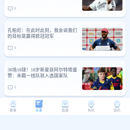
0
孔帕尼：在此时此刻，我会说我们
的目标是赢得欧冠冠军
0
30场18球！18岁新星获阿尔特塔盛
赞：未踢一线队就入选国家队
0
沃克：退出英格兰队决定让我释
赛事
头条
直播
有料
我的
然，倘若球队需要我会随时归来
0