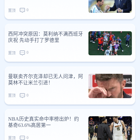
0
置顶
西阿冲突原因：莫利纳不满西班牙
庆祝 先动手打了罗德里
0
置顶
曼联卖齐尔克泽却已无人问津，阿
莫林不让米兰引进！
0
置顶
NBA历史真实命中率榜出炉！约
基奇63.6%高居第一
0
置顶