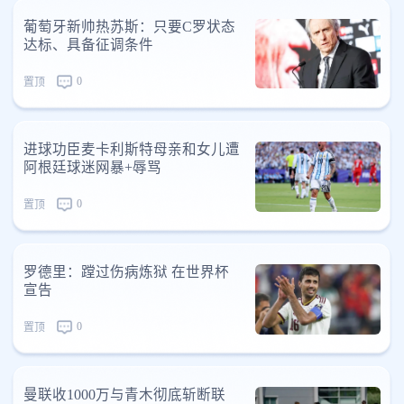
葡萄牙新帅热苏斯：只要C罗状态
达标、具备征调条件
0
置顶
进球功臣麦卡利斯特母亲和女儿遭
阿根廷球迷网暴+辱骂
0
置顶
罗德里：蹚过伤病炼狱 在世界杯
宣告
0
置顶
曼联收1000万与青木彻底斩断联