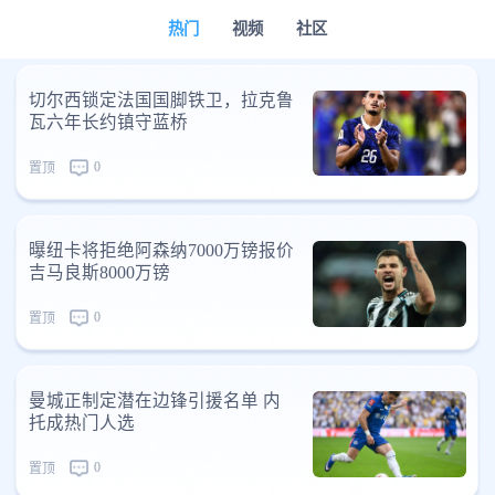
热门
视频
社区
切尔西锁定法国国脚铁卫，拉克鲁
瓦六年长约镇守蓝桥
0
置顶
曝纽卡将拒绝阿森纳7000万镑报价
吉马良斯8000万镑
0
置顶
曼城正制定潜在边锋引援名单 内
托成热门人选
0
置顶