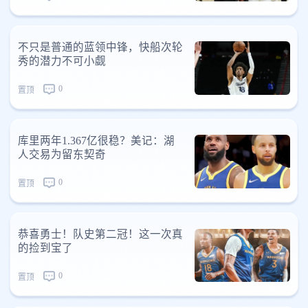
不只是普通的蓝领中锋，快船次轮
秀的潜力不可小觑
0
置顶
库里两年1.367亿很稳？美记：湖
人交易为留东契奇
0
置顶
恭喜勇士！队史第二冠！这一次真
的捡到宝了
0
置顶