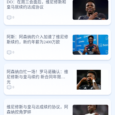
DO：在周三会面后，维尼修斯和
皇马就续约达成协议
0
阿斯：阿森纳的介入加速了维尼修
斯续约，新约年薪为2400万欧
0
阿森纳白忙一场！罗马诺确认：维
尼修斯与皇马续约 新合同年限曝
光
0
维尼修斯与皇马达成续约协议，阿
森纳挖角梦碎