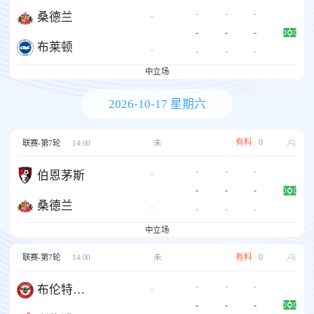
-
-
-
-
桑德兰
-
-
-
布莱顿
-
-
-
-
中立场
2026-10-17 星期六
有料
0
联赛-第7轮
14:00
未
-
-
-
-
伯恩茅斯
-
-
-
桑德兰
-
-
-
-
中立场
有料
0
联赛-第7轮
14:00
未
-
-
-
-
布伦特福德
-
-
-