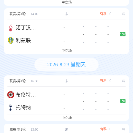
中立场
有料
0
联赛-第1轮
14:00
未
-
-
-
-
诺丁汉森林
-
-
-
利兹联
-
-
-
-
中立场
2026-8-23 星期天
有料
0
联赛-第1轮
16:30
未
-
-
-
-
布伦特福德
-
-
-
托特纳姆热刺
-
-
-
-
中立场
有料
0
联赛-第1轮
13:00
未