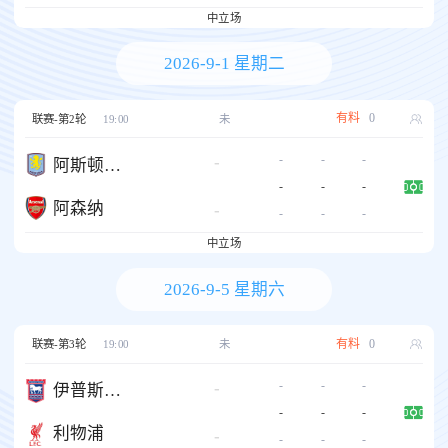
中立场
2026-9-1 星期二
有料
0
联赛-第2轮
19:00
未
-
-
-
-
阿斯顿维拉
-
-
-
阿森纳
-
-
-
-
中立场
2026-9-5 星期六
有料
0
联赛-第3轮
19:00
未
-
-
-
-
伊普斯维奇
-
-
-
利物浦
-
-
-
-