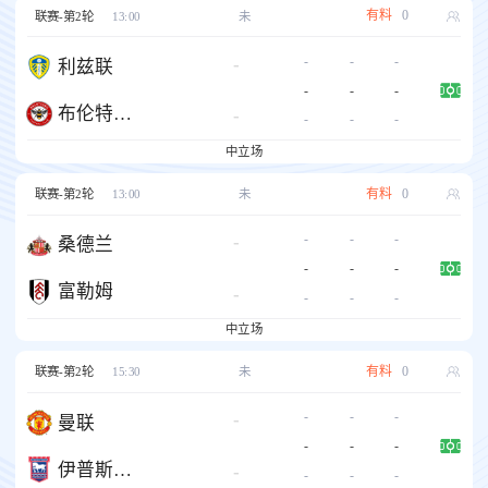
有料
0
联赛-第2轮
13:00
未
-
-
-
-
利兹联
-
-
-
布伦特福德
-
-
-
-
中立场
有料
0
联赛-第2轮
13:00
未
-
-
-
-
桑德兰
-
-
-
富勒姆
-
-
-
-
中立场
有料
0
联赛-第2轮
15:30
未
-
-
-
-
曼联
-
-
-
伊普斯维奇
-
-
-
-