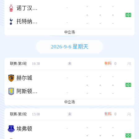
-
-
-
-
诺丁汉森林
-
-
-
托特纳姆热刺
-
-
-
-
中立场
2026-9-6 星期天
有料
0
联赛-第3轮
16:30
未
-
-
-
-
赫尔城
-
-
-
阿斯顿维拉
-
-
-
-
中立场
有料
0
联赛-第3轮
13:00
未
-
-
-
-
埃弗顿
-
-
-