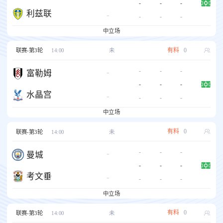
-
-
-
利兹联
-
-
-
-
中立场
有料
0
联赛-第3轮
14:00
未
-
-
-
-
富勒姆
-
-
-
水晶宫
-
-
-
-
中立场
有料
0
联赛-第3轮
14:00
未
-
-
-
-
曼城
-
-
-
考文垂
-
-
-
-
中立场
有料
0
联赛-第3轮
14:00
未