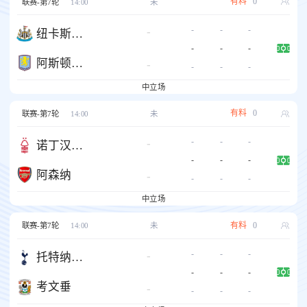
有料
0
联赛-第7轮
14:00
未
-
-
-
-
纽卡斯尔联
-
-
-
阿斯顿维拉
-
-
-
-
中立场
有料
0
联赛-第7轮
14:00
未
-
-
-
-
诺丁汉森林
-
-
-
阿森纳
-
-
-
-
中立场
有料
0
联赛-第7轮
14:00
未
-
-
-
-
托特纳姆热刺
-
-
-
考文垂
-
-
-
-