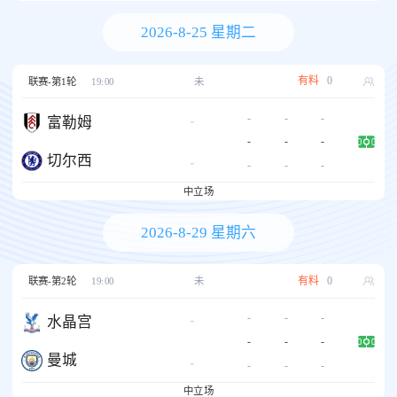
2026-8-25 星期二
有料
0
联赛-第1轮
19:00
未
-
-
-
-
富勒姆
-
-
-
切尔西
-
-
-
-
中立场
2026-8-29 星期六
有料
0
联赛-第2轮
19:00
未
-
-
-
-
水晶宫
-
-
-
曼城
-
-
-
-
中立场