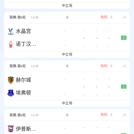
中立场
有料
0
联赛-第6轮
14:00
未
-
-
-
-
水晶宫
-
-
-
诺丁汉森林
-
-
-
-
中立场
有料
0
联赛-第6轮
14:00
未
-
-
-
-
赫尔城
-
-
-
埃弗顿
-
-
-
-
中立场
有料
0
联赛-第6轮
14:00
未
-
-
-
-
伊普斯维奇