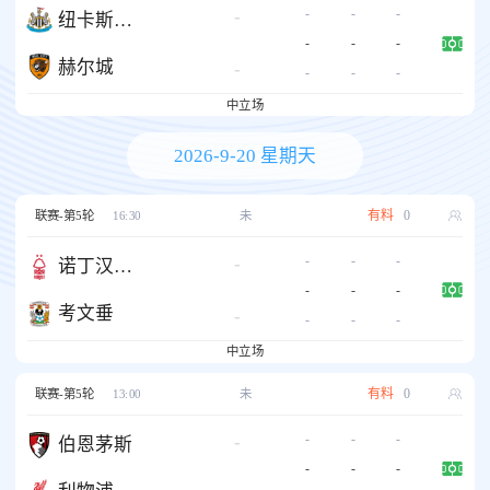
-
-
-
-
纽卡斯尔联
-
-
-
赫尔城
-
-
-
-
中立场
2026-9-20 星期天
有料
0
联赛-第5轮
16:30
未
-
-
-
-
诺丁汉森林
-
-
-
考文垂
-
-
-
-
中立场
有料
0
联赛-第5轮
13:00
未
-
-
-
-
伯恩茅斯
-
-
-