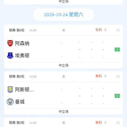
中立场
2026-10-24 星期六
有料
0
联赛-第8轮
14:00
未
-
-
-
-
阿森纳
-
-
-
埃弗顿
-
-
-
-
中立场
有料
0
联赛-第8轮
14:00
未
-
-
-
-
阿斯顿维拉
-
-
-
曼城
-
-
-
-
中立场
有料
0
联赛-第8轮
14:00
未