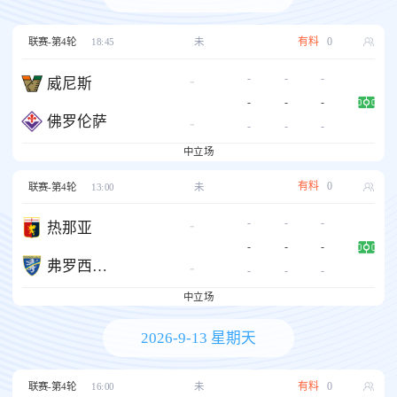
有料
0
联赛-第4轮
18:45
未
-
-
-
-
威尼斯
-
-
-
佛罗伦萨
-
-
-
-
中立场
有料
0
联赛-第4轮
13:00
未
-
-
-
-
热那亚
-
-
-
弗罗西诺内
-
-
-
-
中立场
2026-9-13 星期天
有料
0
联赛-第4轮
16:00
未