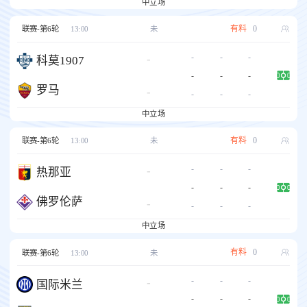
中立场
有料
0
联赛-第6轮
13:00
未
-
-
-
-
科莫1907
-
-
-
罗马
-
-
-
-
中立场
有料
0
联赛-第6轮
13:00
未
-
-
-
-
热那亚
-
-
-
佛罗伦萨
-
-
-
-
中立场
有料
0
联赛-第6轮
13:00
未
-
-
-
-
国际米兰
-
-
-