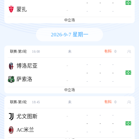
-
-
-
蒙扎
-
-
-
-
中立场
2026-9-7 星期一
有料
0
联赛-第3轮
16:00
未
-
-
-
-
博洛尼亚
-
-
-
萨索洛
-
-
-
-
中立场
有料
0
联赛-第3轮
18:45
未
-
-
-
-
尤文图斯
-
-
-
AC米兰
-
-
-
-