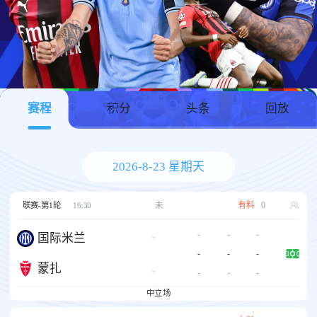
赛程
积分
头条
回放
2026-8-23 星期天
有料
0
联赛-第1轮
16:30
未
-
-
-
-
国际米兰
-
-
-
蒙扎
-
-
-
-
中立场