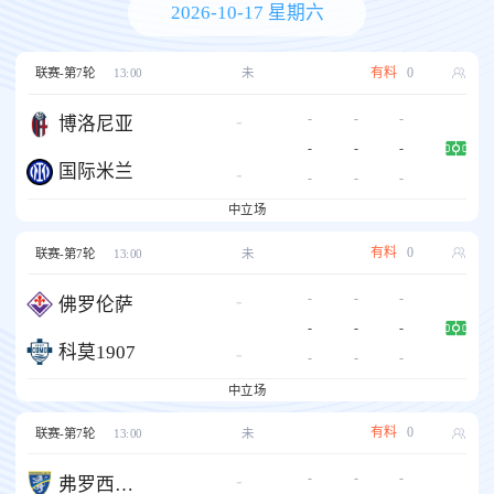
2026-10-17 星期六
有料
0
联赛-第7轮
13:00
未
-
-
-
-
博洛尼亚
-
-
-
国际米兰
-
-
-
-
中立场
有料
0
联赛-第7轮
13:00
未
-
-
-
-
佛罗伦萨
-
-
-
科莫1907
-
-
-
-
中立场
有料
0
联赛-第7轮
13:00
未
-
-
-
-
弗罗西诺内