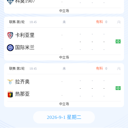
科莫1907
-
-
-
-
中立场
有料
0
联赛-第2轮
18:45
未
-
-
-
-
卡利亚里
-
-
-
国际米兰
-
-
-
-
中立场
有料
0
联赛-第2轮
18:45
未
-
-
-
-
拉齐奥
-
-
-
热那亚
-
-
-
-
中立场
2026-9-1 星期二