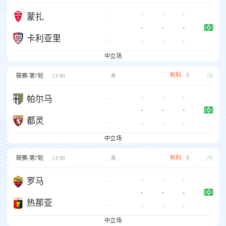
-
-
-
-
蒙扎
-
-
-
卡利亚里
-
-
-
-
中立场
有料
0
联赛-第7轮
13:00
未
-
-
-
-
帕尔马
-
-
-
都灵
-
-
-
-
中立场
有料
0
联赛-第7轮
13:00
未
-
-
-
-
罗马
-
-
-
热那亚
-
-
-
-
中立场