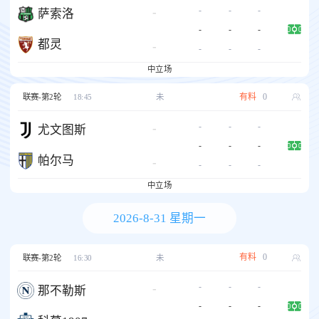
-
-
-
-
萨索洛
-
-
-
都灵
-
-
-
-
中立场
有料
0
联赛-第2轮
18:45
未
-
-
-
-
尤文图斯
-
-
-
帕尔马
-
-
-
-
中立场
2026-8-31 星期一
有料
0
联赛-第2轮
16:30
未
-
-
-
-
那不勒斯
-
-
-