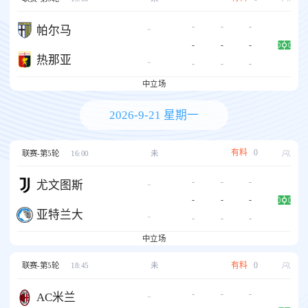
-
-
-
-
帕尔马
-
-
-
热那亚
-
-
-
-
中立场
2026-9-21 星期一
有料
0
联赛-第5轮
16:00
未
-
-
-
-
尤文图斯
-
-
-
亚特兰大
-
-
-
-
中立场
有料
0
联赛-第5轮
18:45
未
-
-
-
-
AC米兰