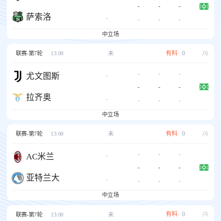
-
-
-
萨索洛
-
-
-
-
中立场
有料
0
联赛-第7轮
13:00
未
-
-
-
-
尤文图斯
-
-
-
拉齐奥
-
-
-
-
中立场
有料
0
联赛-第7轮
13:00
未
-
-
-
-
AC米兰
-
-
-
亚特兰大
-
-
-
-
中立场
有料
0
联赛-第7轮
13:00
未