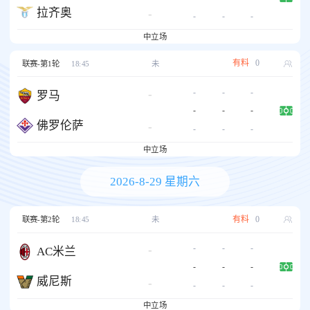
拉齐奥
-
-
-
-
中立场
有料
0
联赛-第1轮
18:45
未
-
-
-
-
罗马
-
-
-
佛罗伦萨
-
-
-
-
中立场
2026-8-29 星期六
有料
0
联赛-第2轮
18:45
未
-
-
-
-
AC米兰
-
-
-
威尼斯
-
-
-
-
中立场