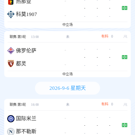
-
热那亚
-
-
-
科莫1907
-
-
-
-
中立场
有料
0
联赛-第3轮
13:00
未
-
-
-
-
佛罗伦萨
-
-
-
都灵
-
-
-
-
中立场
2026-9-6 星期天
有料
0
联赛-第3轮
16:00
未
-
-
-
-
国际米兰
-
-
-
那不勒斯
-
-
-
-