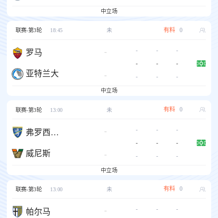
中立场
有料
0
联赛-第3轮
18:45
未
-
-
-
-
罗马
-
-
-
亚特兰大
-
-
-
-
中立场
有料
0
联赛-第3轮
13:00
未
-
-
-
-
弗罗西诺内
-
-
-
威尼斯
-
-
-
-
中立场
有料
0
联赛-第3轮
13:00
未
-
-
-
-
帕尔马