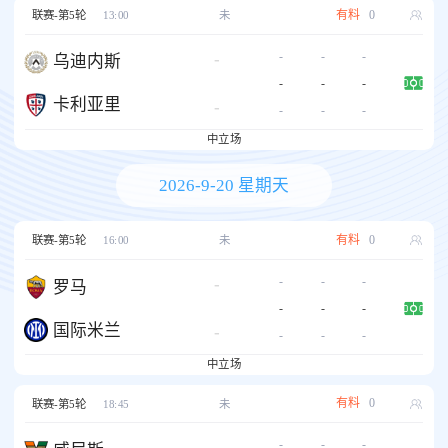
有料
0
联赛-第5轮
13:00
未
-
-
-
-
乌迪内斯
-
-
-
卡利亚里
-
-
-
-
中立场
2026-9-20 星期天
有料
0
联赛-第5轮
16:00
未
-
-
-
-
罗马
-
-
-
国际米兰
-
-
-
-
中立场
有料
0
联赛-第5轮
18:45
未
-
-
-
-