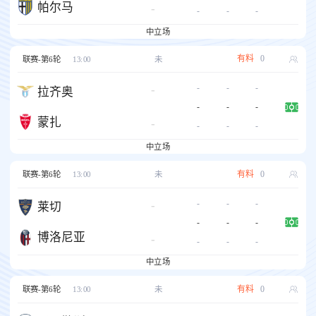
帕尔马
-
-
-
-
中立场
有料
0
联赛-第6轮
13:00
未
-
-
-
-
拉齐奥
-
-
-
蒙扎
-
-
-
-
中立场
有料
0
联赛-第6轮
13:00
未
-
-
-
-
莱切
-
-
-
博洛尼亚
-
-
-
-
中立场
有料
0
联赛-第6轮
13:00
未